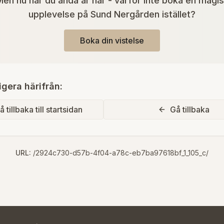
en nu när du ändå är här - varför inte boka en magi
upplevelse på Sund Nergården istället?
Boka din vistelse
igera härifrån:
å tillbaka till startsidan
Gå tillbaka
URL:
/2924c730-d57b-4f04-a78c-eb7ba97618bf_1_105_c/