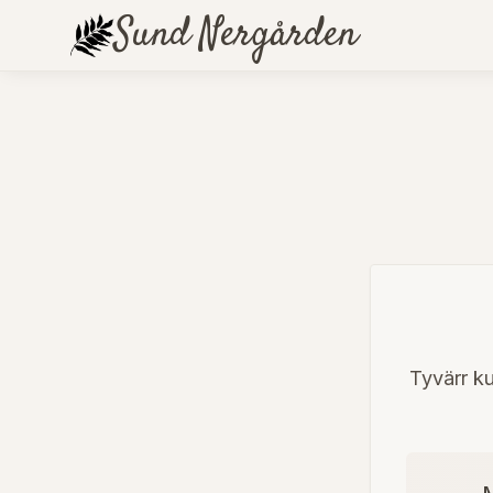
Sund
Nergården
Tyvärr ku