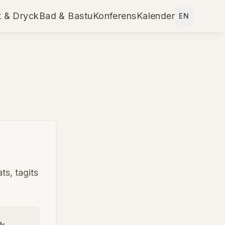
 & Dryck
Bad & Bastu
Konferens
Kalender
EN
ts, tagits