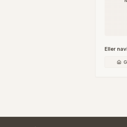
M
Eller nav
G