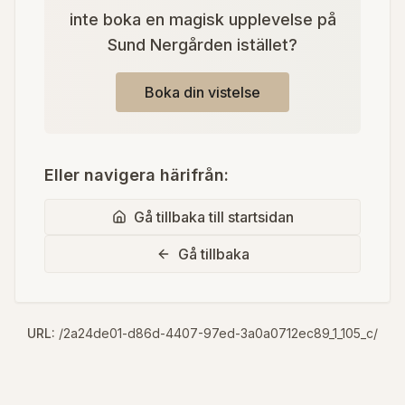
inte boka en magisk upplevelse på
Sund Nergården istället?
Boka din vistelse
Eller navigera härifrån:
Gå tillbaka till startsidan
Gå tillbaka
URL:
/2a24de01-d86d-4407-97ed-3a0a0712ec89_1_105_c/