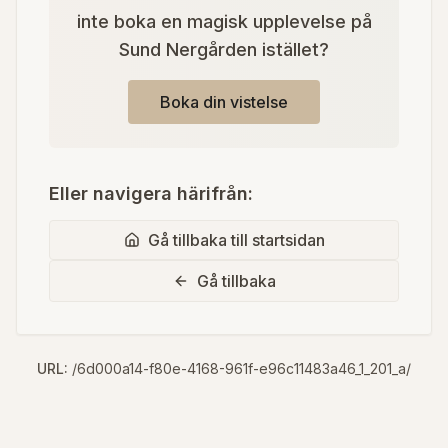
inte boka en magisk upplevelse på
Sund Nergården istället?
Boka din vistelse
Eller navigera härifrån:
Gå tillbaka till startsidan
Gå tillbaka
URL:
/6d000a14-f80e-4168-961f-e96c11483a46_1_201_a/