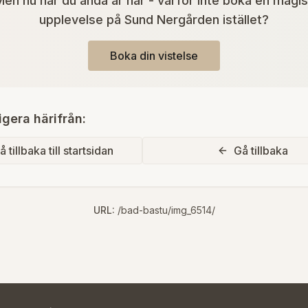
en nu när du ändå är här - varför inte boka en magi
upplevelse på Sund Nergården istället?
Boka din vistelse
igera härifrån:
å tillbaka till startsidan
Gå tillbaka
URL:
/bad-bastu/img_6514/