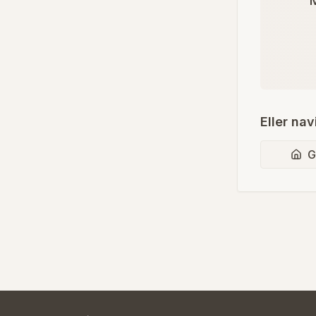
M
Eller nav
G