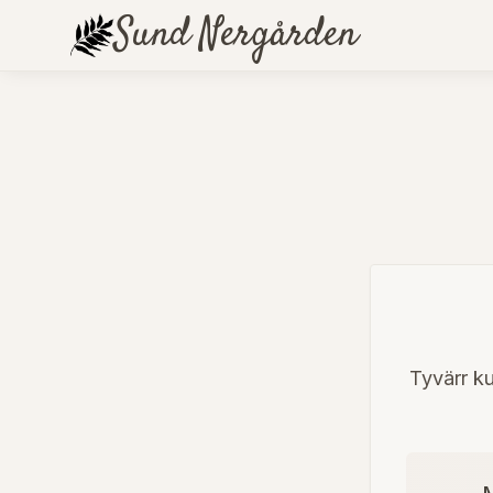
Sund
Nergården
Tyvärr ku