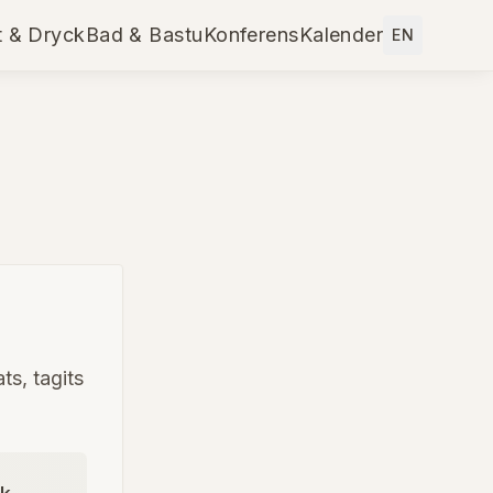
 & Dryck
Bad & Bastu
Konferens
Kalender
EN
ts, tagits