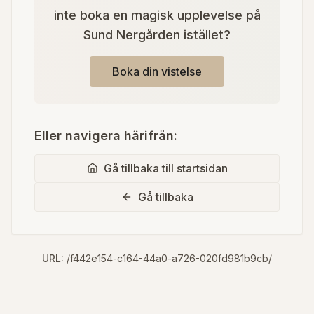
inte boka en magisk upplevelse på
Sund Nergården istället?
Boka din vistelse
Eller navigera härifrån:
Gå tillbaka till startsidan
Gå tillbaka
URL:
/f442e154-c164-44a0-a726-020fd981b9cb/