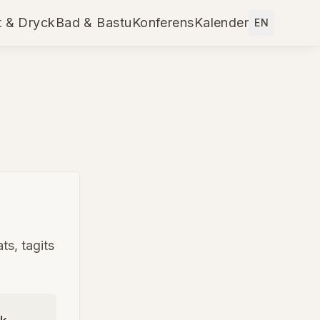
 & Dryck
Bad & Bastu
Konferens
Kalender
EN
ts, tagits