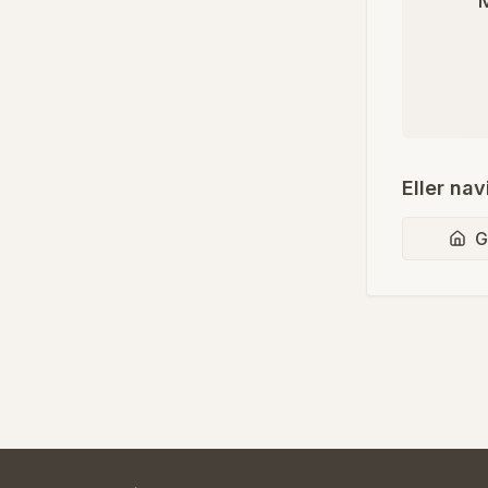
M
Eller nav
G