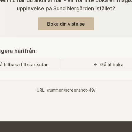
en nu när du ändå är här - varför inte boka en magi
upplevelse på Sund Nergården istället?
Boka din vistelse
igera härifrån:
å tillbaka till startsidan
Gå tillbaka
URL:
/rummen/screenshot-49/