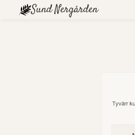
Sund
Nergården
Tyvärr ku